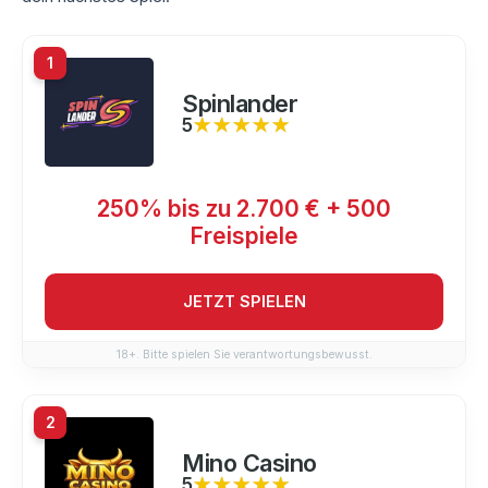
1
Spinlander
5
★★★★★
★★★★★
250% bis zu 2.700 € + 500
Freispiele
JETZT SPIELEN
18+. Bitte spielen Sie verantwortungsbewusst.
2
Mino Casino
5
★★★★★
★★★★★