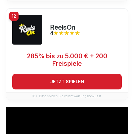
12
ReelsOn
4
★★★★★
★★★★★
285% bis zu 5.000 € + 200
Freispiele
JETZT SPIELEN
18+. Bitte spielen Sie verantwortungsbewusst.