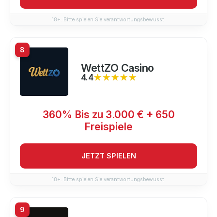
18+. Bitte spielen Sie verantwortungsbewusst.
8
WettZO Casino
4.4
★★★★★
★★★★★
360% Bis zu 3.000 € + 650
Freispiele
JETZT SPIELEN
18+. Bitte spielen Sie verantwortungsbewusst.
9