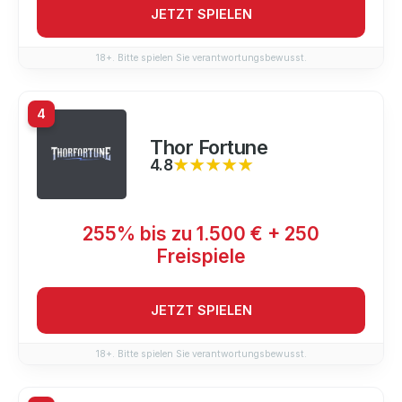
JETZT SPIELEN
18+. Bitte spielen Sie verantwortungsbewusst.
4
Thor Fortune
4.8
★★★★★
★★★★★
255% bis zu 1.500 € + 250
Freispiele
JETZT SPIELEN
18+. Bitte spielen Sie verantwortungsbewusst.