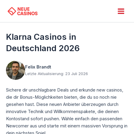
Zum
Inhalt
Main
springen
Men
Klarna Casinos in
Deutschland 2026
Felix Brandt
Letzte Aktualisierung: 23 Juli 2026
Sichere dir unschlagbare Deals und erkunde new casinos,
die dir Bonus-Möglichkeiten bieten, die du so noch nie
gesehen hast. Diese neuen Anbieter überzeugen durch
innovative Technik und Willkommenspakete, die deinen
Kontostand sofort pushen. Wähle einfach den passenden
Newcomer aus und starte mit einem massiven Vorsprung in
dein nächstes Spiel.