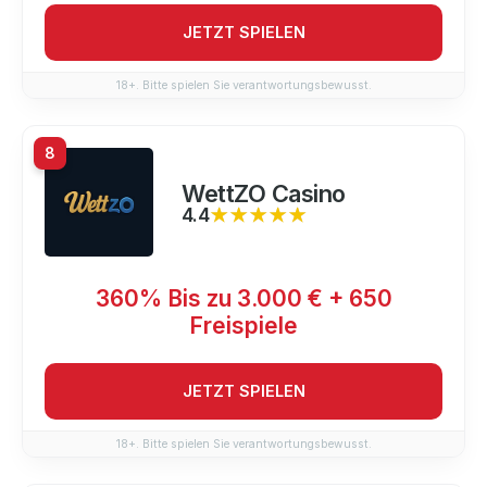
JETZT SPIELEN
18+. Bitte spielen Sie verantwortungsbewusst.
8
WettZO Casino
4.4
★★★★★
★★★★★
360% Bis zu 3.000 € + 650
Freispiele
JETZT SPIELEN
18+. Bitte spielen Sie verantwortungsbewusst.