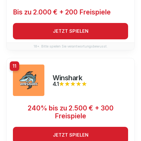
Bis zu 2.000 € + 200 Freispiele
JETZT SPIELEN
18+. Bitte spielen Sie verantwortungsbewusst.
11
Winshark
4.1
★★★★★
★★★★★
240% bis zu 2.500 € + 300
Freispiele
JETZT SPIELEN