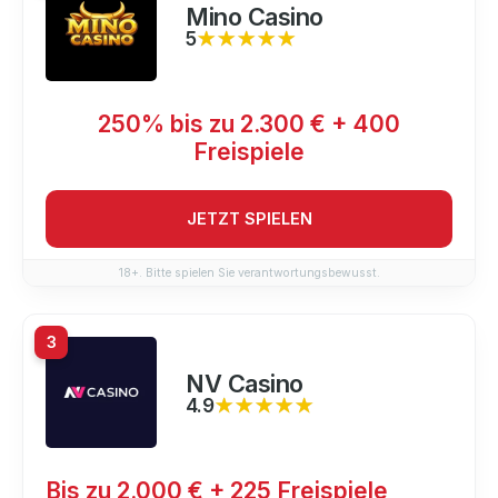
Mino Casino
5
★★★★★
★★★★★
250% bis zu 2.300 € + 400
Freispiele
JETZT SPIELEN
18+. Bitte spielen Sie verantwortungsbewusst.
3
NV Casino
4.9
★★★★★
★★★★★
Bis zu 2.000 € + 225 Freispiele