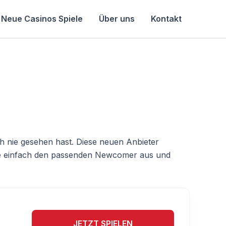
Neue Casinos Spiele
Über uns
Kontakt
ch nie gesehen hast. Diese neuen Anbieter
le einfach den passenden Newcomer aus und
JETZT SPIELEN