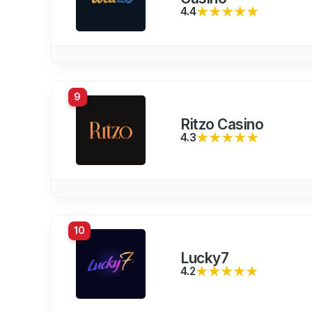
★★★★★
★★★★★
4.4
9
Ritzo Casino
★★★★★
★★★★★
4.3
10
Lucky7
★★★★★
★★★★★
4.2