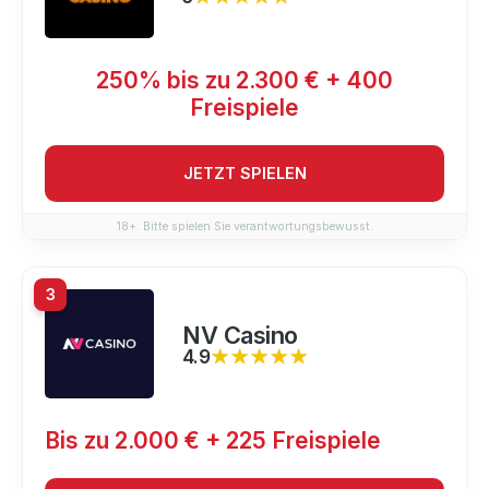
250% bis zu 2.300 € + 400
Freispiele
JETZT SPIELEN
18+. Bitte spielen Sie verantwortungsbewusst.
3
NV Casino
4.9
★★★★★
★★★★★
Bis zu 2.000 € + 225 Freispiele