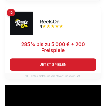
12
ReelsOn
4
★★★★★
★★★★★
285% bis zu 5.000 € + 200
Freispiele
JETZT SPIELEN
18+. Bitte spielen Sie verantwortungsbewusst.