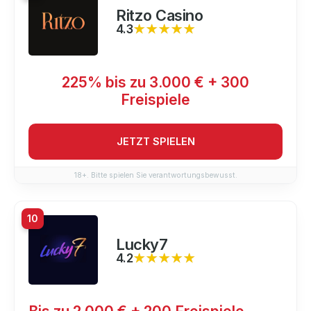
Ritzo Casino
4.3
★★★★★
★★★★★
225% bis zu 3.000 € + 300
Freispiele
JETZT SPIELEN
18+. Bitte spielen Sie verantwortungsbewusst.
10
Lucky7
4.2
★★★★★
★★★★★